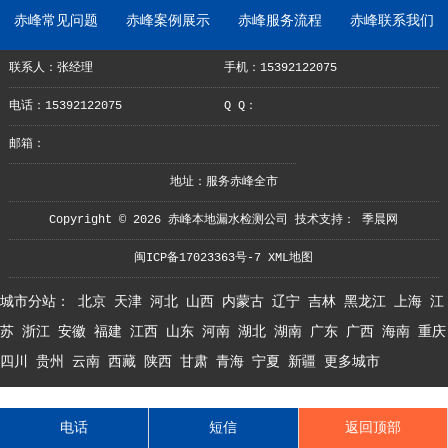
赤峰常见问题
赤峰案例展示
赤峰服务流程
赤峰联系我们
联系人：张经理
手机：15392122075
电话：15392122075
Q Q：
邮箱：
地址：服务赤峰全市
Copyright © 2026 赤峰本地漏水检测公司 技术支持：
季晨网
闽ICP备17023363号-7
XML地图
城市分站：
北京
天津
河北
山西
内蒙古
辽宁
吉林
黑龙江
上海
江
苏
浙江
安徽
福建
江西
山东
河南
湖北
湖南
广东
广西
海南
重庆
四川
贵州
云南
西藏
陕西
甘肃
青海
宁夏
新疆
更多城市
电话
短信
返回顶部