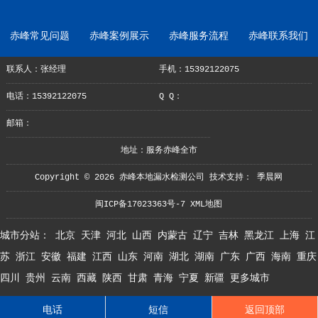
赤峰常见问题
赤峰案例展示
赤峰服务流程
赤峰联系我们
联系人：张经理
手机：15392122075
电话：15392122075
Q Q：
邮箱：
地址：服务赤峰全市
Copyright © 2026 赤峰本地漏水检测公司 技术支持：
季晨网
闽ICP备17023363号-7
XML地图
城市分站：
北京
天津
河北
山西
内蒙古
辽宁
吉林
黑龙江
上海
江
苏
浙江
安徽
福建
江西
山东
河南
湖北
湖南
广东
广西
海南
重庆
四川
贵州
云南
西藏
陕西
甘肃
青海
宁夏
新疆
更多城市
电话
短信
返回顶部