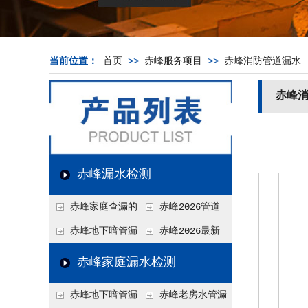
当前位置：
首页
>>
赤峰服务项目
>>
赤峰消防管道漏水
赤峰
赤峰漏水检测
赤峰家庭查漏的
赤峰2026管道
实用小技巧
漏水维修价格表，按
赤峰地下暗管漏
赤峰2026最新
材质、漏点类型精准
水检测价格高？2026
上门漏水检测价格
赤峰家庭漏水检测
报价
年收费构成与省钱技
表，家庭/商用全品
赤峰地下暗管漏
赤峰老房水管漏
巧
类报价一览