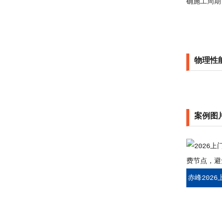
确施工周期
物理性
案例图
赤峰202
收费节