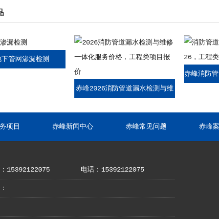
品
地下管网渗漏检测
赤峰消防管
赤峰2026消防管道漏水检测与维
026，工
修一体化服务价格，工程类项目
报价
务项目
赤峰新闻中心
赤峰常见问题
赤峰
15392122075
电话：15392122075
：