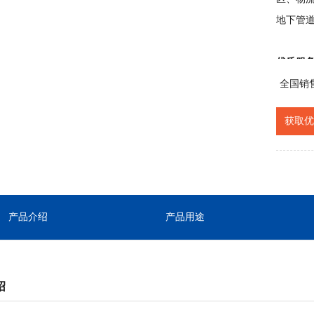
地下管
优质服
来拜访
全国销
信息和
获取优
贴心的
产品介绍
产品用途
绍