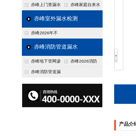
水检测技术与价格关
水检测与维修价格20
赤峰上门查漏水
赤峰家庭自来水
联2026，不同方法收
26，老旧管道改造方
vs 自行检测：2026
管漏水检测全攻略：
赤峰室外漏水检测
费差异
案参考
年成本与效果对比分
价格、方法、避坑要
赤峰2026年不
析
点2026
同城市上门查漏水价
赤峰消防管道漏水
格差异分析，地域报
赤峰地下管网渗
赤峰2026消防
价参考
漏检测
管道漏水检测与维修
赤峰消防管道漏
一体化服务价格，工
水检测价格揭秘202
程类项目报价
6，工程类检测收费
标准详解
产品介