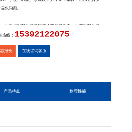
道漏水问题。
务：
如果您对我公司及我们的产品感兴趣，欢迎到我公司
15392122075
，您也可以以来电咨询，我们的员工将竭诚为您提供产品
售热线：
应用知识，使您不仅得到物超所值的新产品而且得到我们
惠报价
在线咨询客服
服务。
产品特点
物理性能