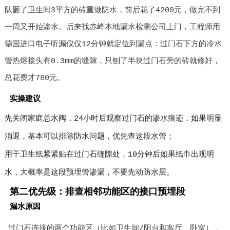
队砸了卫生间3平方的砖重做防水，前后花了4200元，做完不到
一周又开始渗水。后来找赤峰本地漏水检测公司上门，工程师用
德国进口电子听漏仪仅12分钟就定位到漏点：过门石下方的冷水
管热熔接头有0.3mm的缝隙，只刨了半块过门石旁的砖就修好，
总花费才780元。
实操建议
先关闭家庭总水阀，24小时后观察过门石的渗水痕迹，如果明显
消退，基本可以排除防水问题，优先查这段水管；
用干卫生纸紧紧贴在过门石缝隙处，10分钟后如果纸巾出现明
水，大概率是这段预埋管渗漏，不要先动防水层。
第二优先级：排查相邻功能区的接口预埋段
漏水原因
过门石连接的两个功能区（比如卫生间/阳台和客厅、卧室），