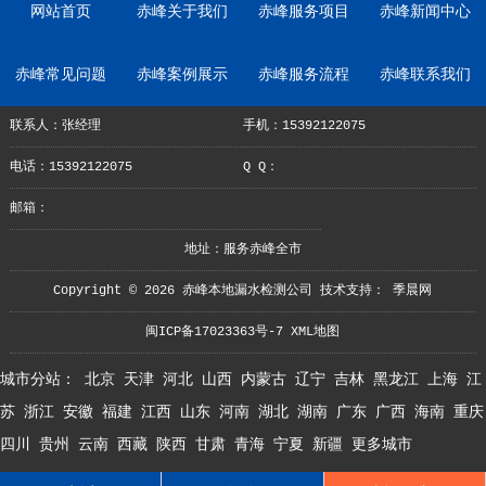
网站首页
赤峰关于我们
赤峰服务项目
赤峰新闻中心
赤峰常见问题
赤峰案例展示
赤峰服务流程
赤峰联系我们
联系人：张经理
手机：15392122075
电话：15392122075
Q Q：
邮箱：
地址：服务赤峰全市
Copyright © 2026 赤峰本地漏水检测公司 技术支持：
季晨网
闽ICP备17023363号-7
XML地图
城市分站：
北京
天津
河北
山西
内蒙古
辽宁
吉林
黑龙江
上海
江
苏
浙江
安徽
福建
江西
山东
河南
湖北
湖南
广东
广西
海南
重庆
四川
贵州
云南
西藏
陕西
甘肃
青海
宁夏
新疆
更多城市