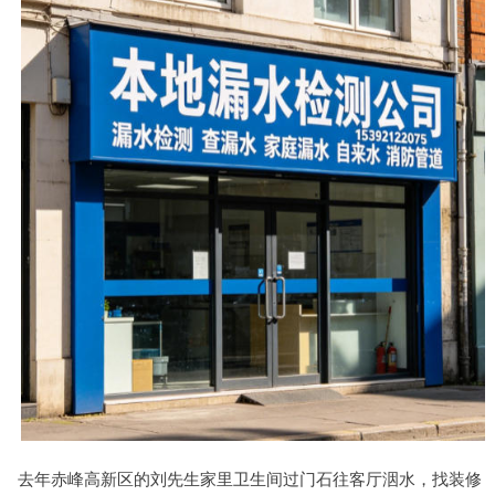
去年赤峰高新区的刘先生家里卫生间过门石往客厅洇水，找装修