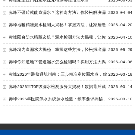
行业TOP3解决方案？
赤峰家里过门石渗水优先检测哪段预埋水管
2026-06-03
赤峰不砸砖就能查漏水？这神奇方法让你轻松解决漏
2026-04-04
水难题！
赤峰地暖精准漏水检测大揭秘！掌握方法，让家居隐
2026-04-20
患无所遁形
赤峰阳台防水暗藏玄机？漏水检测方法大揭秘，让你
2026-04-10
轻松应对！
赤峰墙内查漏水大揭秘！掌握这些方法，轻松揪出漏
2026-05-29
水源头
赤峰你知道地下管道漏水怎么检测吗？实用方法大揭
2026-04-06
秘！
赤峰2026年装修避坑指南：三步精准定位漏水点，你
2026-03-18
家排第几？
赤峰2026年TOP级漏水检测服务大揭秘！数据背后藏
2026-03-14
着怎样的行业奥秘？
赤峰2026年医院供水系统漏水检测：频率要求揭秘，
2026-03-10
保障安全无遗漏