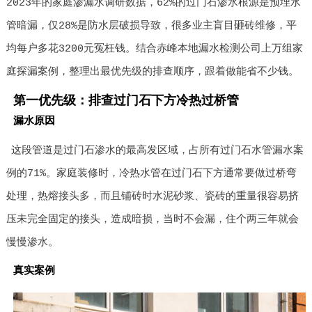
2023年的家庭渗漏水调研数据，62%的过门石渗水根源是预埋水
管暗漏，仅28%是防水层破损导致，很多业主盲目砸砖维修，平
均每户多花3200元冤枉钱。结合赤峰本地漏水检测公司上万组家
庭探漏案例，整理出最优先级的排查顺序，跟着做能省不少钱。
第一优先级：排查过门石下方冷热过桥管
漏水原因
这段管道是过门石渗水的最高发区域，占所有过门石水管漏水案
例的71%。家庭装修时，冷热水管在过门石下方通常要做过桥弯
处理，热熔接头多，而且铺砖时水泥砂浆、瓷砖的重量很容易挤
压未完全固定的接头，造成暗损，当时不会漏，住个两三年就会
慢慢渗水。
真实案例